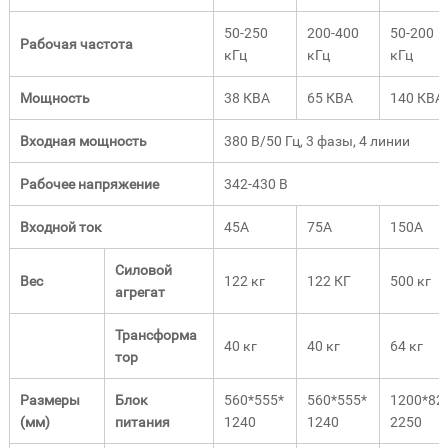
50-250
200-400
50-200
Рабочая частота
кГц
кГц
кГц
Мощность
38 КВА
65 КВА
140 КВА
Входная мощность
380 В/50 Гц, 3 фазы, 4 линии
Рабочее напряжение
342-430 В
Входной ток
45А
75А
150А
Силовой
Вес
122 кг
122 КГ
500 кг
агрегат
Трансформа
40 кг
40 кг
64 кг
тор
Размеры
Блок
560*555*
560*555*
1200*82
(мм)
питания
1240
1240
2250