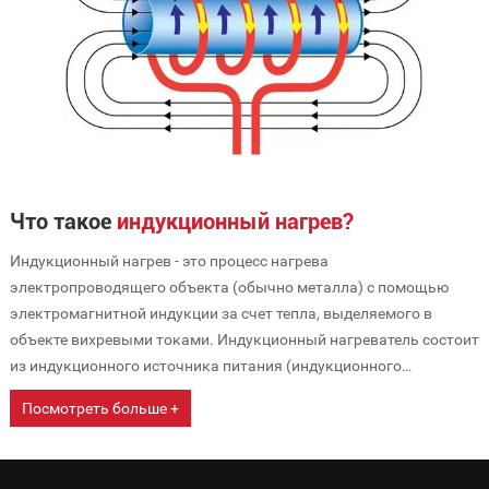
нагрева.
Что такое
индукционный нагрев?
Индукционный нагрев - это процесс нагрева
электропроводящего объекта (обычно металла) с помощью
электромагнитной индукции за счет тепла, выделяемого в
объекте вихревыми токами. Индукционный нагреватель состоит
из индукционного источника питания (индукционного
нагревателя) и катушки индуктивности (катушки
Посмотреть больше +
индуктивности), форма которой соответствует контуру детали, а
также рабочего места, где деталь удерживается и подается на
катушку.