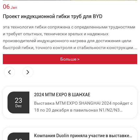
06
Jan
Проект индукционной гибки труб для BYD
эта технология гибки сопряжена с определенными трудностями
и требует опытных, технически зрелых и надежных
производителей индукционного нагрева для достижения цели
быстрой гибки, точного контроля и стабильности конструкции.
Именно такой производитель Duolin успешно справился с
Больше >
насущной потребностью BYD.
2024 MTM EXPO В ШАНХАЕ
23
Выставка MTM EXPO SHANGHAI 2024 пройдет с
Dec
18 по 20 декабря в павильонах N1/N2/N3
Нового Международного выставочного центра
Шанхая.
Компания Duolin приняла участие в выставке Metal Form 2015, которая проходила с 16 по 19 сентября в Шанхае