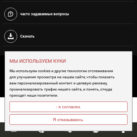
часто задаваемые вопросы
Скачать
МЫ ИСПОЛЬЗУЕМ КУКИ
Авторское право ©Chengdu Duolin Electric Co.,Ltd. все права
Мы используем cookies и другие технологии отслеживания
защищены |
Карта сайта
| Питается от
для улучшения просмотра на нашем сайте, чтобы показать
вам персонализированный контент и целевую рекламу,
проанализировать трафик нашего сайта, и понять, откуда
приходят наши посетители.
- я согласен.
Я отказываюсь.
Chat w