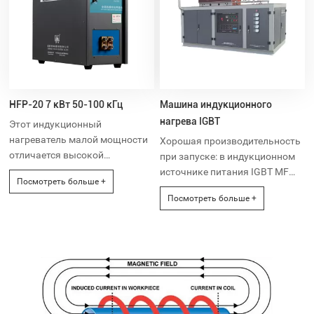
HFP-20 7 кВт 50-100 кГц
Машина индукционного
нагрева IGBT
Этот индукционный
нагреватель малой мощности
Хорошая производительность
отличается высокой
при запуске: в индукционном
производительностью при
источнике питания IGBT MF
Посмотреть больше +
индукционном нагреве мелких
применена технология series
Посмотреть больше +
металлических деталей, прост
resonance, позволяющая
в перемещении и
запускать его на 100% при
эксплуатации. Разработан,
любых условиях.
производится и
совершенствуется командой
Duolin в течение 30 лет,
долговечен и обладает
хорошими характеристиками