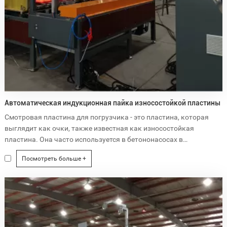
быструю плавку при меньшем потреблении энергии и точном
контроле процесса.
■ Области применения:
Литейное производство
Плавка металлов, таких как сталь, алюминий, медь и
драгоценные металлы
■Преимущества:
Эффективная плавка с минимальными потерями энергии
Высокотемпературный контроль для улучшения качества
Автоматическая индукционная пайка износостойкой пластины
продукции
Смотровая пластина для погрузчика - это пластина, которая
выглядит как очки, также известная как износостойкая
5. Отжиг
пластина. Она часто используется в бетононасосах в
Машины для индукционного отжига используются для
промышленности.
размягчения металлов, повышения их пластичности и
Посмотреть больше +
подготовки к дальнейшей обработке. Точный контроль
температуры и времени нагрева обеспечивает равномерную
обработку материала без дефектов.
Машины для индукционного отжига
:
■ Области применения: