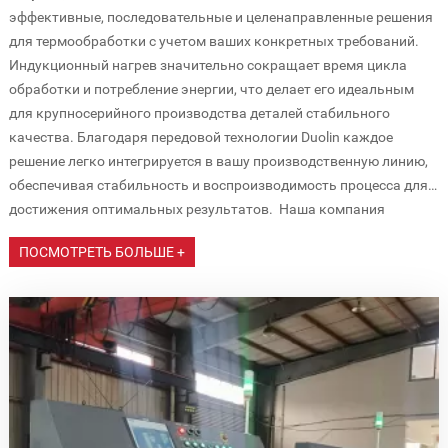
эффективные, последовательные и целенаправленные решения
для термообработки с учетом ваших конкретных требований.
Индукционный нагрев значительно сокращает время цикла
обработки и потребление энергии, что делает его идеальным
для крупносерийного производства деталей стабильного
качества. Благодаря передовой технологии Duolin каждое
решение легко интегрируется в вашу производственную линию,
обеспечивая стабильность и воспроизводимость процесса для
достижения оптимальных результатов. Наша компания
Применение специального оборудования
является ведущим производителем индукционного нагрева,
ПОСМОТРЕТЬ БОЛЬШЕ +
для индукционного нагрева
предлагая
1. Закалка металла и термообработка
высококачественное
оборудование
для
индукционного нагрева и
решения
Специальное оборудование для индукционного нагрева широко
для индукционного нагрева для различных
промышленных применений. Являясь надежным поставщиком
используется в процессах поверхностного упрочнения и
индукционного нагрева, мы специализируемся на разработке и
термообработки, которые повышают твердость и
производстве современных продуктов для индукционного
долговечность металлических деталей. Эти системы
нагрева, включая индукционно-ковочные машины и
обеспечивают точное управление профилями нагрева для
индукционно-нагревательные станки для ковки. Уделяя особое
достижения желаемых свойств материала.