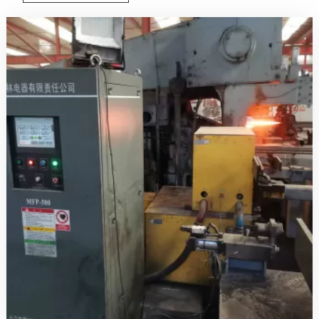
2. Пайка
Индукционный нагрев
идеально подходит для соединения
металлических деталей методом пайки. Эти методы
обеспечивают точность и снижают тепловые искажения, что
делает их пригодными для применения там, где необходимы
прочные и надежные соединения.
Индукционный паяльный и сварочный аппарат
:
■ Области применения:
Соединение электронных компонентов и разъемов
Системы кондиционирования воздуха, сантехника, сборка
автомобильных деталей
Пайка меди, алюминия и других токопроводящих материалов
■Преимущества:
Локальный нагрев уменьшает термическое повреждение
близлежащих компонентов
Высококачественные и надежные соединения
Быстрый и чистый процесс без использования открытого огня