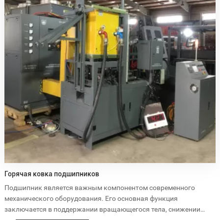
Отжиг проволоки, труб и полос
Подготовка металла к формовке или механической обработке
Изготовление электрических компонентов
■Преимущества:
Точный контроль температуры для равномерного отжига
Быстрое время цикла при минимальном потреблении энергии
Стабильные и воспроизводимые результаты
6. Обработка поверхности
Индукционный нагрев также можно использовать для
обработки поверхностей, очистки и подготовки металлических
поверхностей к нанесению покрытий. Этот процесс улучшает
адгезию покрытий и улучшает общее качество поверхности.
■ Области применения:
Очистка и подготовка поверхностей к покраске или нанесению
Горячая ковка подшипников
покрытий
Подшипник является важным компонентом современного
Термообработка поверхностей для повышения износостойкости
механического оборудования. Его основная функция
■Преимущества:
заключается в поддержании вращающегося тела, снижении
Эффективная обработка поверхности с минимальными
коэффициента трения при его перемещении и обеспечении