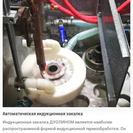
плавления и обработки полупроводников.
Расширенный мониторинг: искусственный интеллект и
мониторинг в режиме реального времени обеспечивают точное
регулирование температуры и стабильные результаты.
Готовность к интеграции: Индивидуальные решения легко
встраиваются в существующие производственные линии для
оптимизации рабочего процесса.
Ассортимент предлагаемых нами решений для индукционного
нагрева включает в себя мощные индукционные нагреватели,
низкочастотные индукционные нагреватели и
сверхвысокочастотные системы индукционного нагрева,
адаптированные к различным промышленным потребностям.
Наши индукционные нагреватели с регулируемой частотой
вращения, системы импульсного индукционного нагрева и
Автоматическая индукционная закалка
системы прецизионного индукционного нагрева обеспечивают
Индукционная закалка ДУОЛИНОМ является наиболее
гибкость и точность в широком спектре применений.
распространенной формой индукционной термообработки. Он