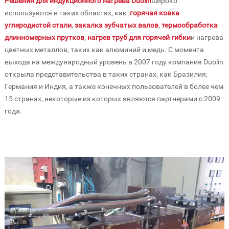
Решения для индукционного нагрева Duolin
широко
используются в таких областях, как ;
горячая ковка
углеродистой стали
,
закалка зубчатых валов
,
термообработка
длинномерных прутков
,
нагрев труб для горячей гибки
и нагрева
цветных металлов, таких как алюминий и медь. С момента
выхода на международный уровень в 2007 году компания Duolin
открыла представительства в таких странах, как Бразилия,
Германия и Индия, а также конечных пользователей в более чем
15 странах, некоторые из которых являются партнерами с 2009
года.