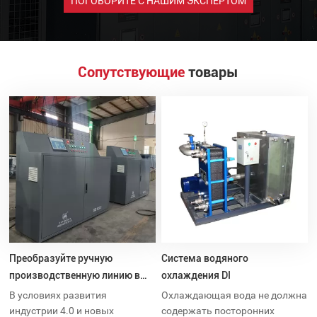
ПОГОВОРИТЕ С НАШИМ ЭКСПЕРТОМ
Сопутствующие
товары
Преобразуйте ручную
Система водяного
производственную линию в
охлаждения DI
автоматическую
В условиях развития
Охлаждающая вода не должна
индустрии 4.0 и новых
содержать посторонних