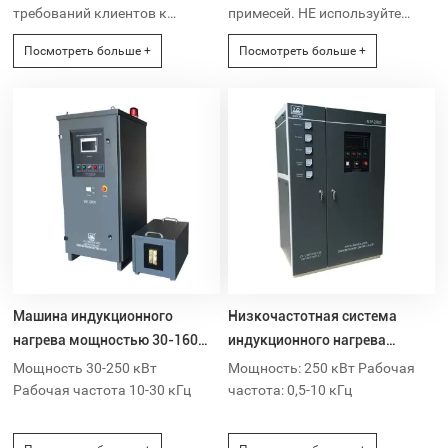
требований клиентов к
примесей. НЕ используйте
экономии рабочей силы
колодезную или речную воду.
Посмотреть больше +
Посмотреть больше +
полностью и
Чтобы предотвратить
полуавтоматическое
образование накипи,
производство становится
обеспечить хороший
новым трендом в
результат охлаждения и
обрабатывающей
значительно снизить частоту
промышленности.
отказов, в качестве
охлаждающей воды для
индукционного оборудования
настоятельно рекомендуется
использовать смягченную или
дистиллированную воду.
Машина индукционного
Низкочастотная система
нагрева мощностью 30-160
индукционного нагрева
кВт, частотой 10-30 кГц
мощностью 250 кВт
Мощность 30-250 кВт
Мощность: 250 кВт Рабочая
Рабочая частота 10-30 кГц
частота: 0,5-10 кГц