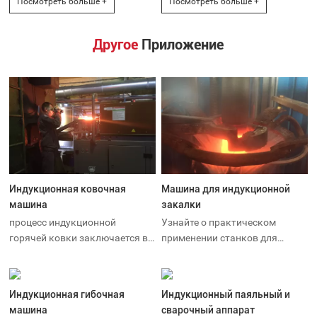
Посмотреть больше +
Посмотреть больше +
Другое
Приложение
Индукционная ковочная
Машина для индукционной
машина
закалки
процесс индукционной
Узнайте о практическом
горячей ковки заключается в
применении станков для
нагреве металлической детали
индукционной закалки в
до температуры ковки, а затем
автомобилестроении,
металлу придается форма с
сельском хозяйстве и
Индукционная гибочная
Индукционный паяльный и
помощью молотка, пресса или
производстве инструментов.
машина
сварочный аппарат
фрикционного шнекового
Узнайте, как индукционный