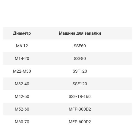
так и непрерывную большую производительность
Диаметр
Машина для закалки
M6-12
SSF60
M14-20
SSF80
M22-M30
SSF120
M32-40
SSF120
M42-50
SSF-TR-160
M52-60
MFP-300D2
M60-70
MFP-600D2